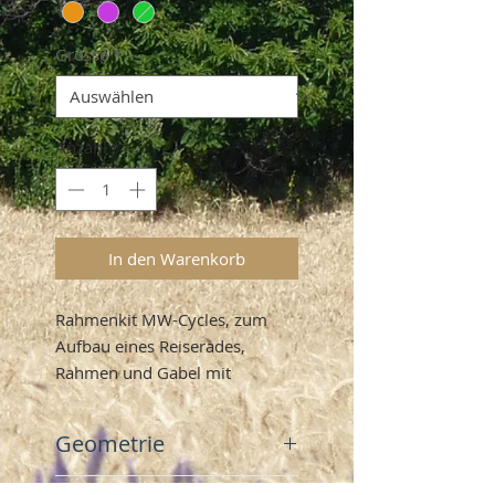
Grösse
*
Anzahl
*
In den Warenkorb
Rahmenkit MW-Cycles, zum
Aufbau eines Reiserades,
Rahmen und Gabel mit
montiertem Steuersatz und
Sattelklemme
Geometrie