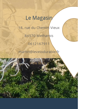
Le Magasin
18, rue du Chemin Vieux
84570 Methamis
0612167911
martin@levelodurable.fr
View Map >