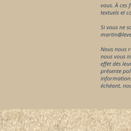
vous. À ces 
textuels et c
Si vous ne s
martin@leve
Nous nous ré
nous vous in
effet dès le
présente pol
informations
échéant, nou