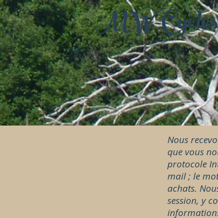
MW-Cycle
Nous recevon
que vous nou
protocole Int
mail ; le mo
achats. Nous
session, y c
informations