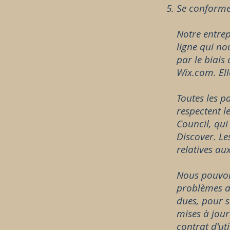
Se conformer
Notre entrep
ligne qui no
par le biais
Wix.com. Ell
Toutes les p
respectent l
Council, qui
Discover. Le
relatives au
Nous pouvon
problèmes av
dues, pour s
mises à jour
contrat d'ut